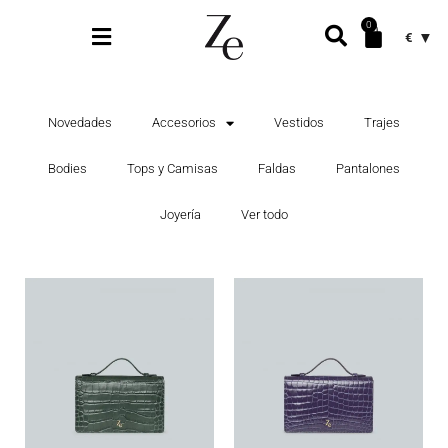
0
€
Novedades
Accesorios
Vestidos
Trajes
Bodies
Tops y Camisas
Faldas
Pantalones
Joyería
Ver todo