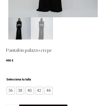
Pantalón palazzo crepe
490
€
Selecciona tu talla
36
38
40
42
44