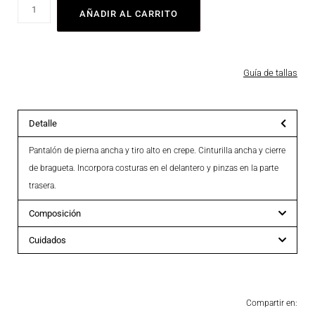
AÑADIR AL CARRITO
Guía de tallas
Detalle
Pantalón de pierna ancha y tiro alto en crepe. Cinturilla ancha y cierre
de bragueta. Incorpora costuras en el delantero y pinzas en la parte
trasera.
Composición
Cuidados
Compartir en: