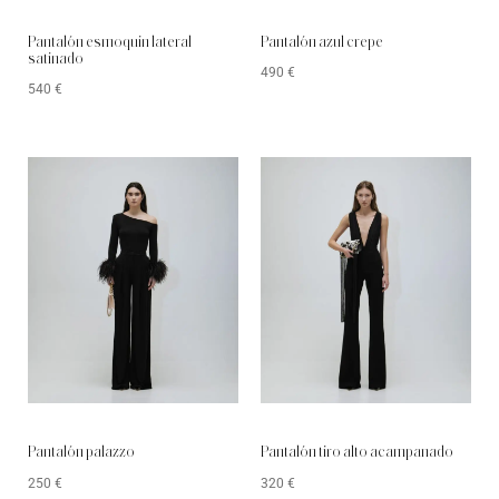
Pantalón azul crepe
Pantalón esmoquin lateral
satinado
490
€
540
€
Pantalón palazzo
Pantalón tiro alto acampanado
250
€
320
€