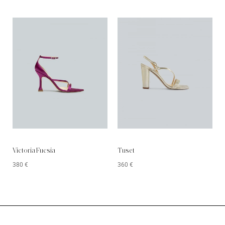
Victoria Fucsia
Tuset
380
€
360
€