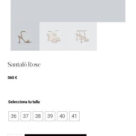
Santaló Rose
360
€
Selecciona tu talla
36
37
38
39
40
41