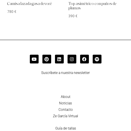
Camisa lazada gasa devoré
Top asimétrico con puños de
plumas
780
€
390
€
Suscríbete a nuestra newsletter
About
Noticias
Contacto
Ze García Virtual
Guía de tallas