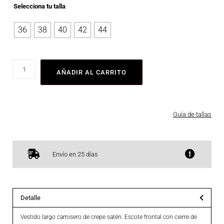
Selecciona tu talla
36
38
40
42
44
AÑADIR AL CARRITO
Guía de tallas
Envío en 25 días
Detalle
Vestido largo camisero de crepe satén. Escote frontal con cierre de