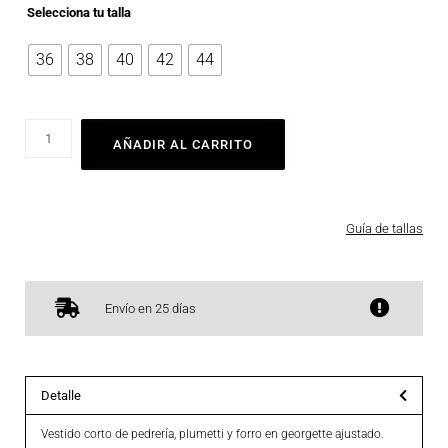
Selecciona tu talla
36
38
40
42
44
AÑADIR AL CARRITO
Guía de tallas
Envío en 25 días
Detalle
Vestido corto de pedrería, plumetti y forro en georgette ajustado.