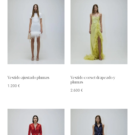
Vestido ajustado plumas
Vestido corset drapeado y
plumas
1.200
€
2.600
€