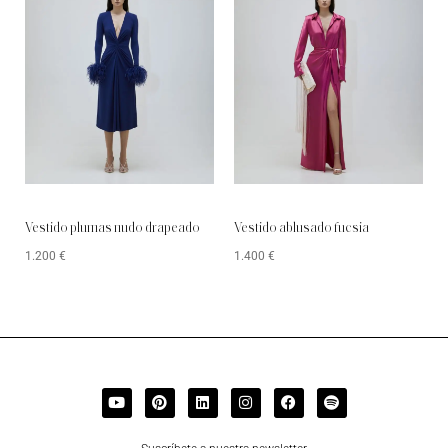
Vestido plumas nudo drapeado
Vestido ablusado fucsia
1.200
€
1.400
€