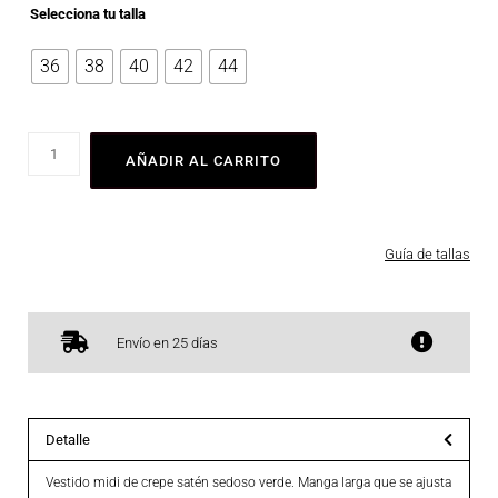
Selecciona tu talla
36
38
40
42
44
AÑADIR AL CARRITO
Guía de tallas
Envío en 25 días
Detalle
Vestido midi de crepe satén sedoso verde. Manga larga que se ajusta