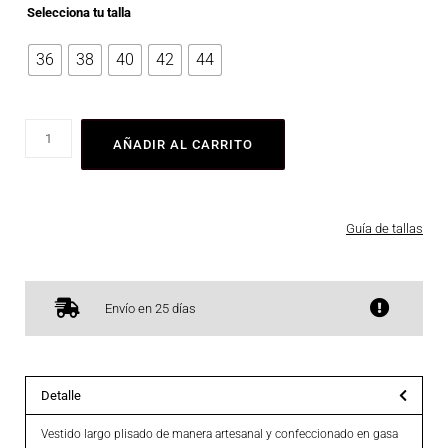
Selecciona tu talla
36
38
40
42
44
AÑADIR AL CARRITO
Guía de tallas
Envío en 25 días
Detalle
Vestido largo plisado de manera artesanal y confeccionado en gasa