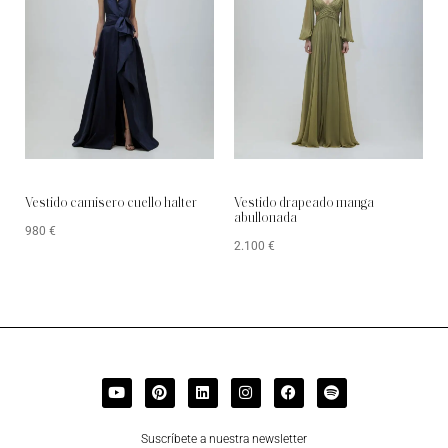
Vestido camisero cuello halter
Vestido drapeado manga
abullonada
980
€
2.100
€
Suscríbete a nuestra newsletter