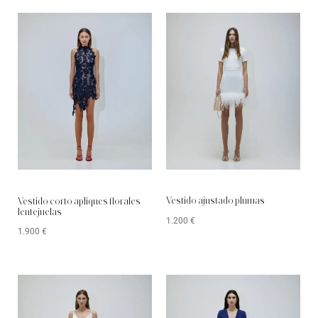
Vestido ajustado plumas
Vestido corto apliques florales
lentejuelas
1.200
€
1.900
€