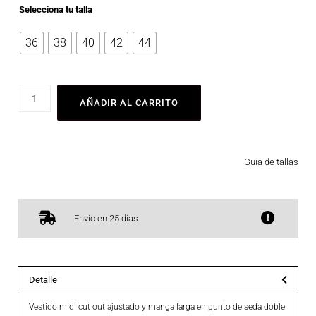
Selecciona tu talla
36
38
40
42
44
AÑADIR AL CARRITO
Guía de tallas
Envío en 25 días
Detalle
Vestido midi cut out ajustado y manga larga en punto de seda doble.