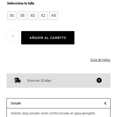
Selecciona tu talla
36
38
40
42
44
AÑADIR AL CARRITO
Guía de tallas
Envío en 25 días
Detalle
Vestido largo plisado soleil confeccionado en gasa georgette.