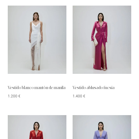
Vestido blanco mantón de manila
Vestido ablusado fucsia
1.200
€
1.400
€