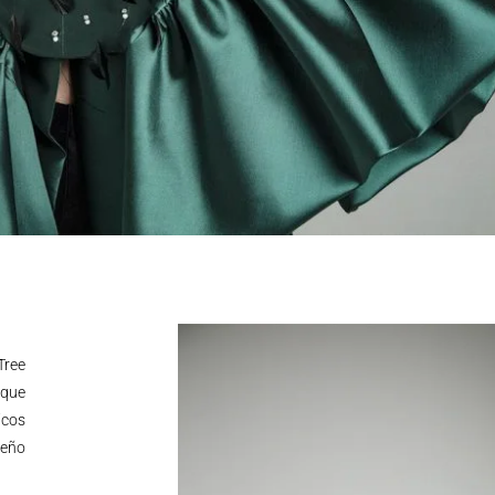
Tree
 que
icos
ueño