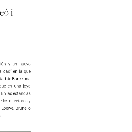
a
eó i
ción y un nuevo
lidad” en la que
udad de Barcelona
 que en una joya
 En las estancias
e los directores y
, Loewe, Brunello
.