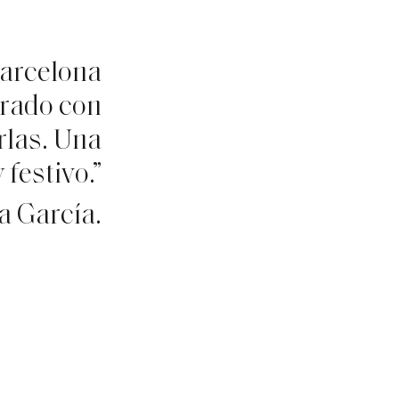
Barcelona
urado con
rlas. Una
festivo.”
a García.