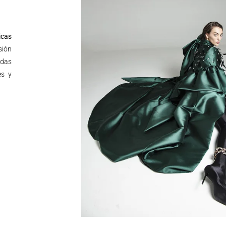
icas
sión
ndas
es y