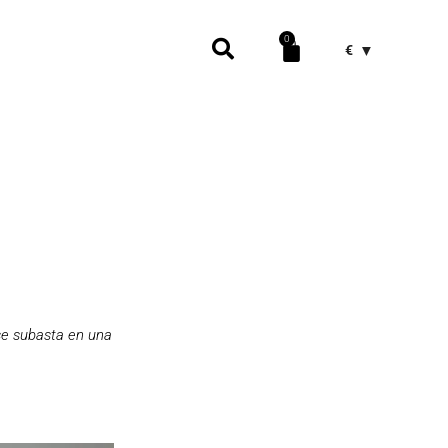
0
€
se subasta en una