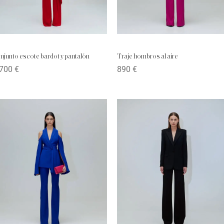
njunto escote bardot y pantalón
Traje hombros al aire
.700
€
890
€