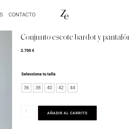
S
CONTACTO
Conjunto escote bardot y pantaló
2.700
€
Selecciona tu talla
36
38
40
42
44
AÑADIR AL CARRITO