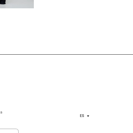
ña
ES
EN