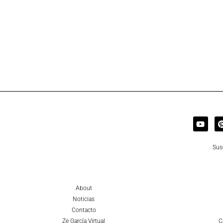
Sus
About
Noticias
Contacto
Ze García Virtual
C