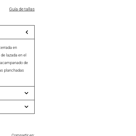
Guía de tallas
cerrada en
de lazada en el
lón acampanado de
nzas planchadas
Compartir en: