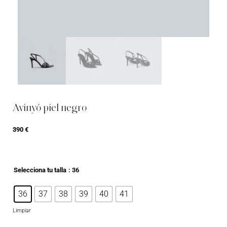
Avinyó piel negro
390
€
Selecciona tu talla
: 36
36
37
38
39
40
41
Limpiar