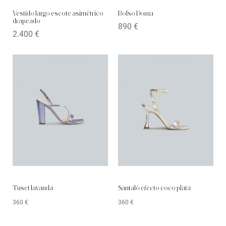
Vestido largo escote asimétrico
Bolso Doma
drapeado
890
€
2.400
€
Tuset lavanda
Santaló efecto coco plata
360
€
360
€