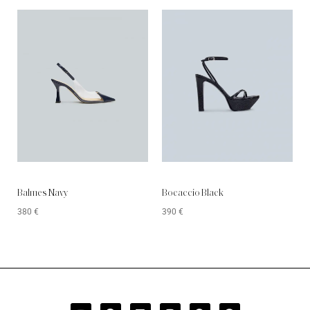
Balmes Navy
Bocaccio Black
380
€
390
€