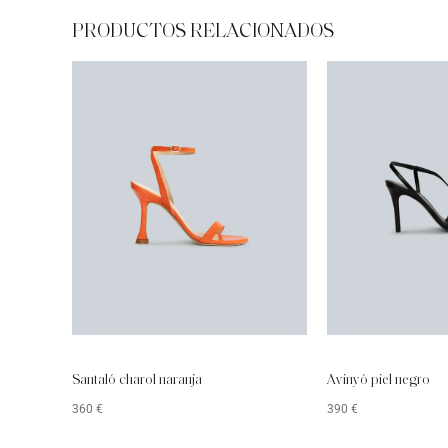
PRODUCTOS RELACIONADOS
Santaló charol naranja
Avinyó piel negro
360
€
390
€