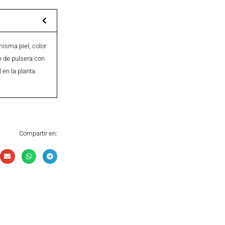
misma piel, color
 de pulsera con
l en la planta
Compartir en: