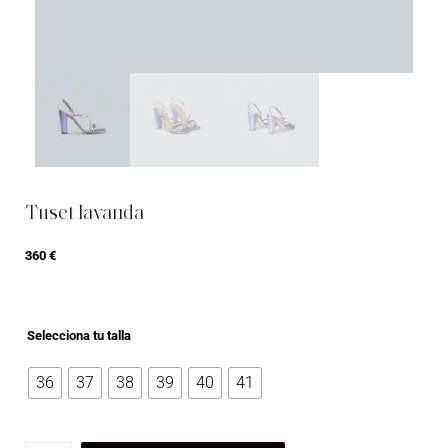
Tuset lavanda
360
€
Selecciona tu talla
36
37
38
39
40
41