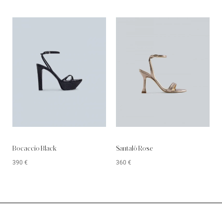
Bocaccio Black
Santaló Rose
390
€
360
€