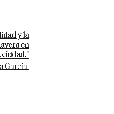
idad y la
mavera en
a ciudad.
”
a García.