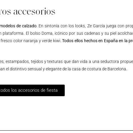
os accesorios
 modelos de calzado
. En sintonía con los looks, Ze García juega con pr
n plataforma. El bolso Doma, icónico por sus cadenas y su piel acolcha
fresco color naranja y verde kiwi.
Todos ellos hechos en España en la pr
es, estampados, tejidos y texturas que dan vida a una seductora propue
n el distintivo sensual y elegante de la casa de costura de Barcelona.
odos los accesorios de fiesta