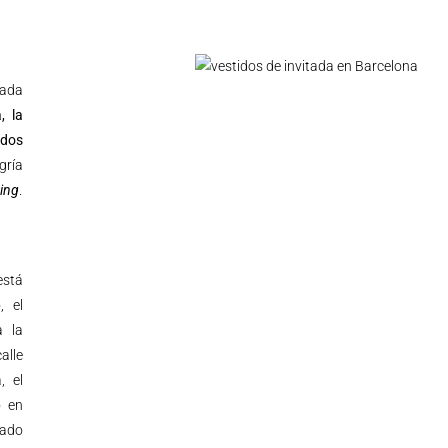
tada
, la
idos
gría
ing
.
está
, el
a la
alle
, el
o en
rado