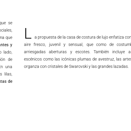
 que se
L
ciales,
a propuesta de la casa de costura de lujo enfatiza con
rma que
aire fresco, juvenil y sensual, que como de costum
antes y
arriesgadas aberturas y escotes. También incluye 
o lado,
escénicos como las icónicas plumas de avestruz, las arte
ión de
organza con cristales de Swarovski y las grandes lazadas.
En una
 lilas,
stas de