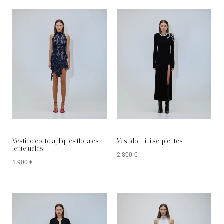
Vestido corto apliques florales
Vestido midi serpientes
lentejuelas
2.800
€
1.900
€