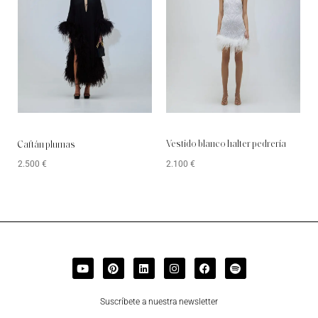
Vestido blanco halter pedrería
Caftán plumas
2.100
€
2.500
€
Suscríbete a nuestra newsletter