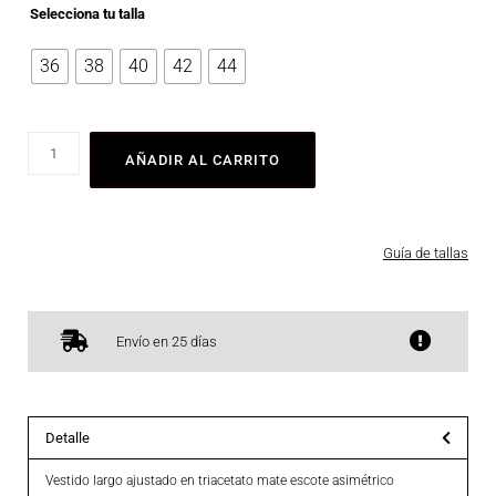
Selecciona tu talla
36
38
40
42
44
AÑADIR AL CARRITO
Guía de tallas
Envío en 25 días
Detalle
Vestido largo ajustado en triacetato mate escote asimétrico